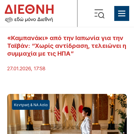
«Καμπανάκι» από την Ιαπωνία για την
Ταϊβάν: “Χωρίς αντίδραση, τελειώνει η
συμμαχία με τις ΗΠΑ”
27.01.2026, 17:58
Κεντρική & ΝΑ Ασία