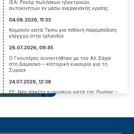
ΙΕΑ: Ρεκόρ πωλήσεων ηλεκτρικών
αυτοκινήτων εν μέσω ενεργειακής κρίσης
04.08.2026, 11:33
Κομισιόν κατά Temu για πιθανή παρεμπόδιση
ελέγχου στην Ιρλανδία
26.07.2026, 09:45
26.07.2026, 09:45
Ο Γκουτέρες συναντήθηκε
Ο Γκουτέρες συναντήθηκε με τον Αλ Σάρα
στη Δαμασκό – «Ιστορική ευκαιρία για τη
«Ιστορική ευκαιρία για τη
Συρία»
Την ευκαιρία να αφήσει πίσω τ
24.07.2026, 12:38
οικοδομήσει ένα σταθερότερο, 
ΕΕ: Νέο πακέτο κυρώσεων κατά της Ρωσίας –
Στο στόχαστρο τράπεζες, πετρέλαιο και
κρυπτονομίσματα
24.07.2026, 12:29
Κομισιόν: Πρόστιμο 890 εκατ. ευρώ στην
Google για αθέμιτες πρακτικές