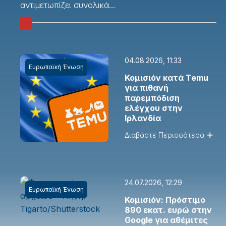
αντιμετωπίζει συνολικά…
04.08.2026, 11:33
Ευρωπαϊκή Ένωση
Κομισιόν κατά Temu
για πιθανή
παρεμπόδιση
ελέγχου στην
Ιρλανδία
Διαβάστε Περισσότερα
24.07.2026, 12:29
Ευρωπαϊκή Ένωση
Κομισιόν: Πρόστιμο
890 εκατ. ευρώ στην
Google για αθέμιτες