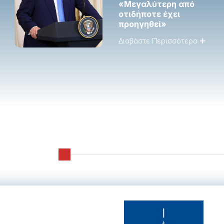
«Μεγαλύτερη από
οτιδήποτε έχει
προηγηθεί»
Διαβάστε Περισσότερα