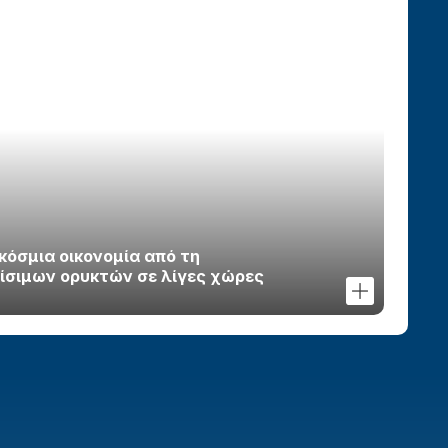
Ινδία: Οι φοιτητές επιστρέφουν στους δρόμους
μετά τη βίαιη αστυνομική καταστολή
21.07.2026, 10:38
IEA: Σε κίνδυνο η παγκόσμια οικονομία από τη
συγκέντρωση των κρίσιμων ορυκτών σε λίγες
χώρες
21.07.2026, 10:11
Νέο μέτωπο στον πόλεμο: Οι Χούθι
ανακοίνωσαν ναυτικό αποκλεισμό της
γκόσμια οικονομία από τη
Σαουδικής Αραβίας
ίσιμων ορυκτών σε λίγες χώρες