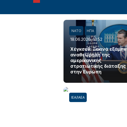
ΝΑΤΟ
ΗΠΑ
18.06.2026, 13:52
Χέγκσεθ: Ξεκινά εξάμην
αναθεώρηση της
αμερικανικής
στρατιωτικής διάταξης
στην Ευρώπη
ΙΕΑ/ΙΑΕΑ