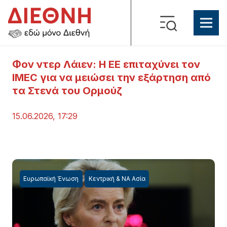
Φον ντερ Λάιεν: Η ΕΕ επιταχύνει τον
IMEC για να μειώσει την εξάρτηση από
τα Στενά του Ορμούζ
15.06.2026, 17:29
Ευρωπαϊκή Ένωση
Κεντρική & ΝΑ Ασία