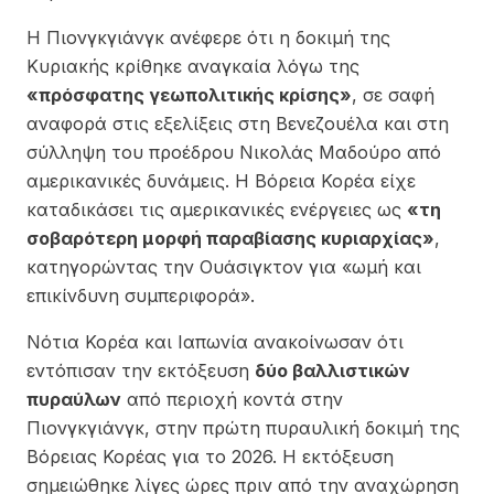
Η Πιονγκγιάνγκ ανέφερε ότι η δοκιμή της
Κυριακής κρίθηκε αναγκαία λόγω της
«πρόσφατης γεωπολιτικής κρίσης»
, σε σαφή
αναφορά στις εξελίξεις στη
Βενεζουέλα
και στη
σύλληψη του προέδρου
Νικολάς Μαδούρο
από
αμερικανικές δυνάμεις. Η Βόρεια Κορέα είχε
καταδικάσει τις αμερικανικές ενέργειες ως
«τη
σοβαρότερη μορφή παραβίασης κυριαρχίας»
,
κατηγορώντας την Ουάσιγκτον για «ωμή και
επικίνδυνη συμπεριφορά».
Νότια Κορέα και Ιαπωνία ανακοίνωσαν ότι
εντόπισαν την εκτόξευση
δύο βαλλιστικών
πυραύλων
από περιοχή κοντά στην
Πιονγκγιάνγκ, στην πρώτη πυραυλική δοκιμή της
Βόρειας Κορέας για το 2026. Η εκτόξευση
σημειώθηκε λίγες ώρες πριν από την αναχώρηση