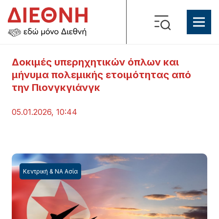
Δοκιμές υπερηχητικών όπλων και
μήνυμα πολεμικής ετοιμότητας από
την Πιονγκγιάνγκ
05.01.2026, 10:44
Κεντρική & ΝΑ Ασία