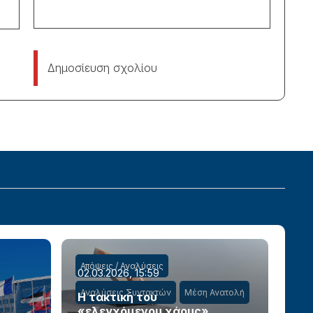
Δημοσίευση σχολίου
Απόψεις / Αναλύσεις
02.03.2026, 15:59
Αναλύσεις Συντακτών
Μέση Ανατολή
Η τακτική του
«ελεγχόμενου χάους»