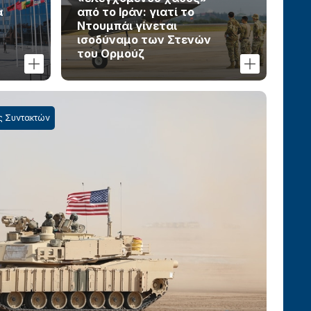
α
από το Ιράν: γιατί το
Ντουμπάι γίνεται
ισοδύναμο των Στενών
του Ορμούζ
ς Συντακτών