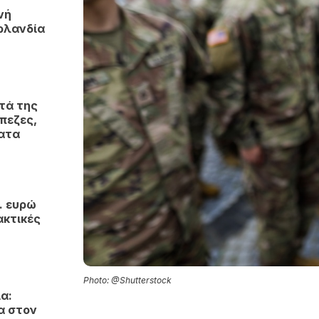
νή
ρλανδία
τά της
πεζες,
ματα
. ευρώ
ακτικές
Photo: @Shutterstock
α:
α στον