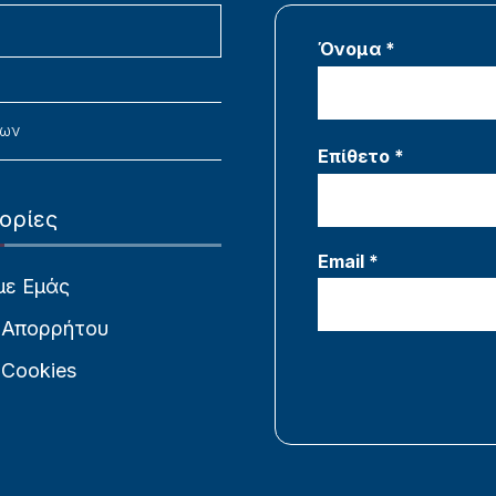
Όνομα *
νων
Επίθετο *
ορίες
Email *
με Εμάς
 Απορρήτου
 Cookies