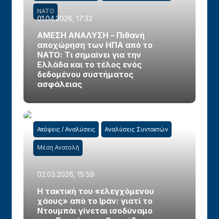
ΝΑΤΟ
01.04.2026, 17:32
ΑΜΕΣΗ ΑΝΑΛΥΣΗ – Πιθανή
αποχώρηση των ΗΠΑ από το
ΝΑΤΟ: Τι σημαίνει για την
Ελλάδα και το τέλος ενός
δεδομένου συστήματος
ασφάλειας
Απόψεις / Αναλύσεις
Αναλύσεις Συντακτών
Μέση Ανατολή
02.03.2026, 15:59
Η τακτική του «ελεγχόμενου
χάους» από το Ιράν: γιατί το
Ντουμπάι γίνεται ισοδύναμο