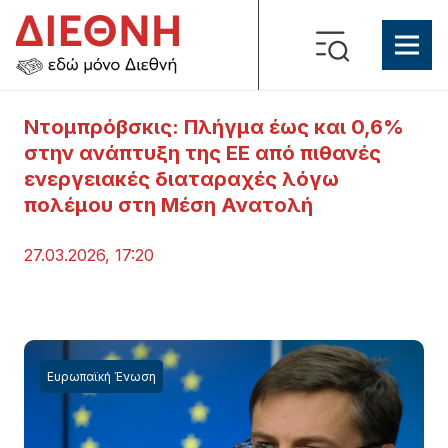
Ντομπρόβσκις: Πλήγμα έως και 0,6%
στην ανάπτυξη της ΕΕ από πιθανές
ενεργειακές διαταραχές λόγω
πολέμου στη Μέση Ανατολή
27.03.2026, 17:20
Ευρωπαϊκή Ένωση