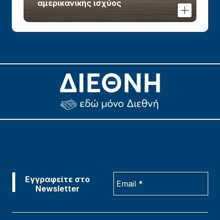
αμερικανικής ισχύος