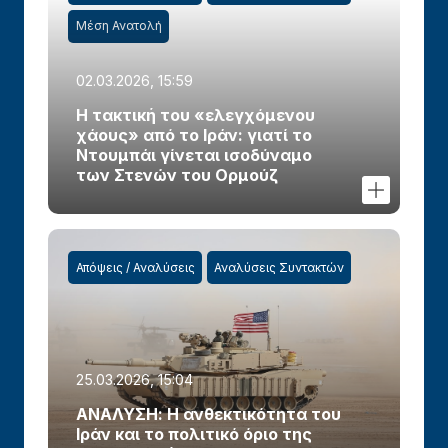
Μέση Ανατολή
02.03.2026, 15:59
Η τακτική του «ελεγχόμενου
χάους» από το Ιράν: γιατί το
Ντουμπάι γίνεται ισοδύναμο
των Στενών του Ορμούζ
Απόψεις / Αναλύσεις
Αναλύσεις Συντακτών
25.03.2026, 15:04
ΑΝΑΛΥΣΗ: Η ανθεκτικότητα του
Ιράν και το πολιτικό όριο της