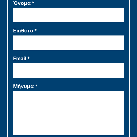
Όνομα *
Επίθετο *
Email *
Μήνυμα *