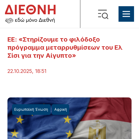
ΕΕ: «Στηρίζουμε το φιλόδοξο
πρόγραμμα μεταρρυθμίσεων του Ελ
Σίσι για την Αίγυπτο»
22.10.2025, 18:51
Ευρωπαϊκή Ένωση
Αφρική