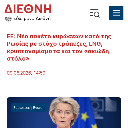
ΕΕ: Νέο πακέτο κυρώσεων κατά της
Ρωσίας με στόχο τράπεζες, LNG,
κρυπτονομίσματα και τον «σκιώδη
στόλο»
09.06.2026, 14:59
Ευρωπαϊκή Ένωση