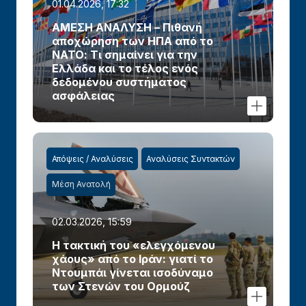
01.04.2026, 17:32
ΑΜΕΣΗ ΑΝΑΛΥΣΗ – Πιθανή
αποχώρηση των ΗΠΑ από το
ΝΑΤΟ: Τι σημαίνει για την
Ελλάδα και το τέλος ενός
δεδομένου συστήματος
ασφάλειας
Απόψεις / Αναλύσεις
Αναλύσεις Συντακτών
Μέση Ανατολή
02.03.2026, 15:59
Η τακτική του «ελεγχόμενου
χάους» από το Ιράν: γιατί το
Ντουμπάι γίνεται ισοδύναμο
των Στενών του Ορμούζ