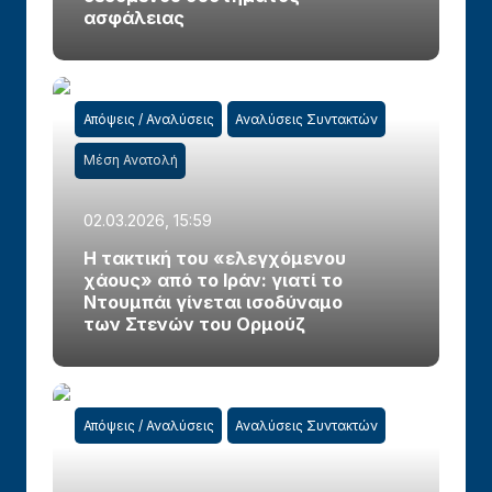
ασφάλειας
Απόψεις / Αναλύσεις
Αναλύσεις Συντακτών
Μέση Ανατολή
02.03.2026, 15:59
Η τακτική του «ελεγχόμενου
χάους» από το Ιράν: γιατί το
Ντουμπάι γίνεται ισοδύναμο
των Στενών του Ορμούζ
Απόψεις / Αναλύσεις
Αναλύσεις Συντακτών