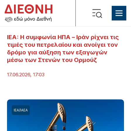
IEA: Η συμφωνία ΗΠΑ – Ιράν ρίχνει τις
τιμές του πετρελαίου και ανοίγει τον
δρόμο για αύξηση των εξαγωγών
μέσω των Στενών του Ορμούζ
17.06.2026, 17:03
ΙΕΑ/ΙΑΕΑ