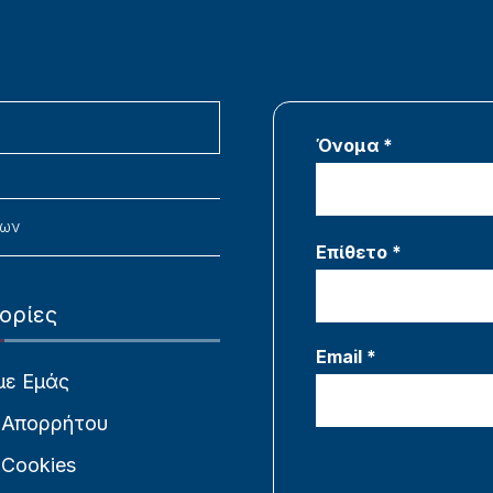
Όνομα *
νων
Επίθετο *
ορίες
Email *
με Εμάς
 Απορρήτου
 Cookies