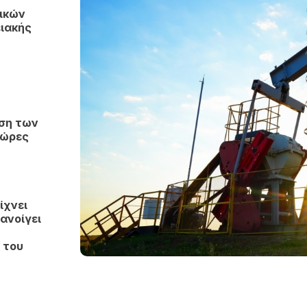
ικών
ιακής
ωση των
χώρες
ίχνει
 ανοίγει
 του