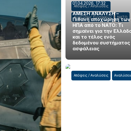
01.04.2026, 17:32
Απόψεις / Αναλύσεις
ΑΜΕΣΗ ΑΝΑΛΥΣΗ –
Αναλύσεις Συντακτών
ΝΑΤΟ
Πιθανή αποχώρηση των
ΗΠΑ από το ΝΑΤΟ: Τι
σημαίνει για την Ελλάδ
και το τέλος ενός
δεδομένου συστήματος
ασφάλειας
Απόψεις / Αναλύσεις
Αναλύσει