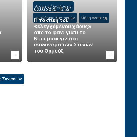
Απόψεις / Αναλύσεις
02.03.2026, 15:59
Αναλύσεις Συντακτών
Μέση Ανατολή
Η τακτική του
«ελεγχόμενου χάους»
α
από το Ιράν: γιατί το
Ντουμπάι γίνεται
ισοδύναμο των Στενών
του Ορμούζ
ς Συντακτών