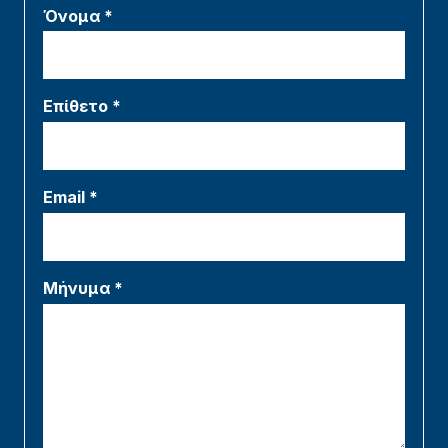
Όνομα *
Επίθετο *
Email *
Μήνυμα *