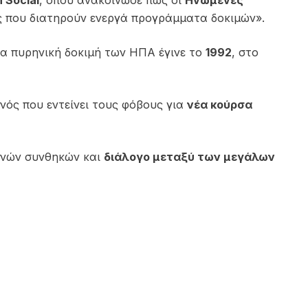
 Social
, όπου ανακοίνωσε πως οι
Ηνωμένες
ς που διατηρούν ενεργά προγράμματα δοκιμών».
ία πυρηνική δοκιμή των ΗΠΑ έγινε το
1992
, στο
νός που εντείνει τους φόβους για
νέα κούρσα
θνών συνθηκών και
διάλογο μεταξύ των μεγάλων