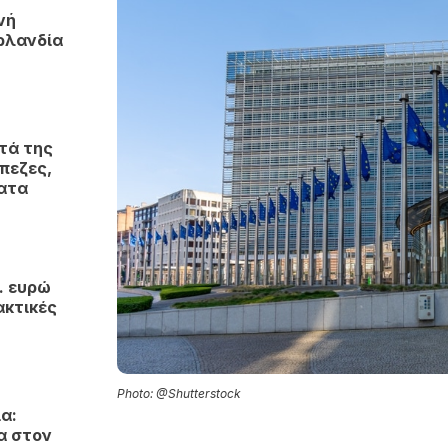
νή
ρλανδία
τά της
πεζες,
ματα
. ευρώ
ακτικές
Photo: @Shutterstock
α:
α στον