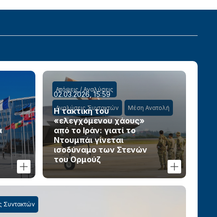
Απόψεις / Αναλύσεις
02.03.2026, 15:59
Αναλύσεις Συντακτών
Μέση Ανατολή
Η τακτική του
«ελεγχόμενου χάους»
α
από το Ιράν: γιατί το
Ντουμπάι γίνεται
ισοδύναμο των Στενών
του Ορμούζ
ς Συντακτών