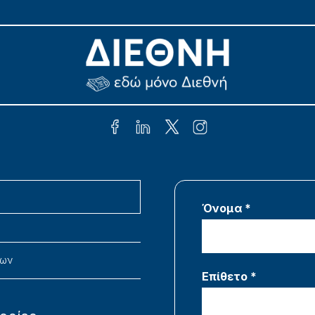
Όνομα *
νων
Επίθετο *