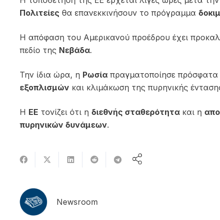
Η τοποθέτηση της ΕΕ έρχεται λίγες ώρες μετά τη
Πολιτείες
θα επανεκκινήσουν το πρόγραμμα
δοκι
Η απόφαση του Αμερικανού προέδρου έχει προκαλ
πεδίο της
Νεβάδα
.
Την ίδια ώρα, η
Ρωσία
πραγματοποίησε πρόσφατ
εξοπλισμών
και κλιμάκωση της πυρηνικής ένταση
Η
ΕΕ
τονίζει ότι η
διεθνής σταθερότητα
και η
απο
πυρηνικών δυνάμεων
.
Newsroom