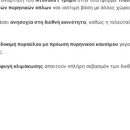
ν ανάρτηση του
Ντόναλντ Τραμπ
στην πλατφόρμα
Truth
μών πυρηνικών όπλων
«σε ισότιμη βάση με άλλες χώρε
έσει
ανησυχία στη διεθνή κοινότητα
, καθώς η τελευτα
α
δοκιμή πυραύλου με πρόωση πυρηνικού καυσίμου
γεγο
ς.
φυγή κλιμάκωσης
απαιτούν «πλήρη σεβασμό» των διε