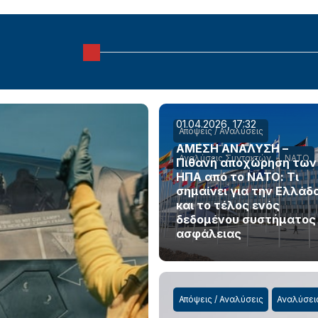
01.04.2026, 17:32
Απόψεις / Αναλύσεις
ΑΜΕΣΗ ΑΝΑΛΥΣΗ –
Αναλύσεις Συντακτών
ΝΑΤΟ
Πιθανή αποχώρηση των
ΗΠΑ από το ΝΑΤΟ: Τι
σημαίνει για την Ελλάδ
και το τέλος ενός
δεδομένου συστήματος
ασφάλειας
Απόψεις / Αναλύσεις
Αναλύσει