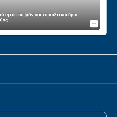
τητα του Ιράν και το πολιτικό όριο
χύος