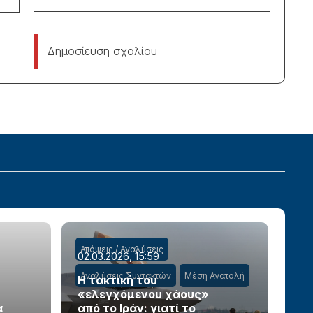
Δημοσίευση σχολίου
Απόψεις / Αναλύσεις
02.03.2026, 15:59
Αναλύσεις Συντακτών
Μέση Ανατολή
Η τακτική του
«ελεγχόμενου χάους»
α
από το Ιράν: γιατί το