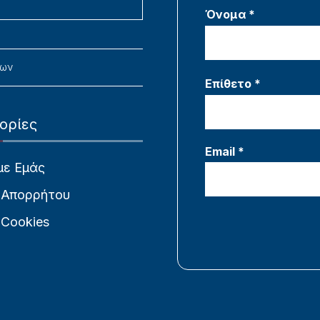
Όνομα *
νων
Επίθετο *
ορίες
Email *
με Εμάς
 Απορρήτου
 Cookies