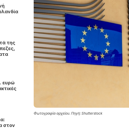
νή
ρλανδία
τά της
πεζες,
ματα
. ευρώ
ακτικές
Φωτογραφία αρχείου. Πηγή: Shutterstock
α:
α στον