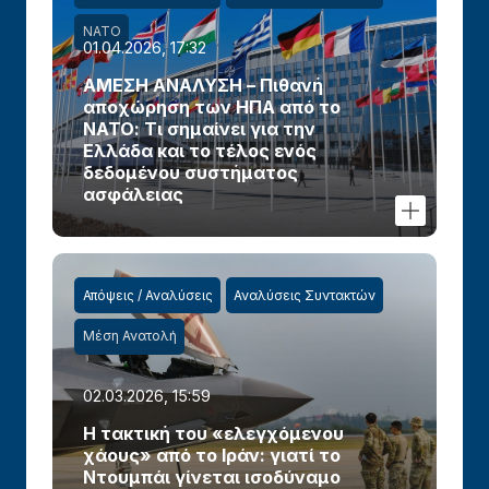
ΝΑΤΟ
01.04.2026, 17:32
ΑΜΕΣΗ ΑΝΑΛΥΣΗ – Πιθανή
αποχώρηση των ΗΠΑ από το
ΝΑΤΟ: Τι σημαίνει για την
Ελλάδα και το τέλος ενός
δεδομένου συστήματος
ασφάλειας
Απόψεις / Αναλύσεις
Αναλύσεις Συντακτών
Μέση Ανατολή
02.03.2026, 15:59
Η τακτική του «ελεγχόμενου
χάους» από το Ιράν: γιατί το
Ντουμπάι γίνεται ισοδύναμο