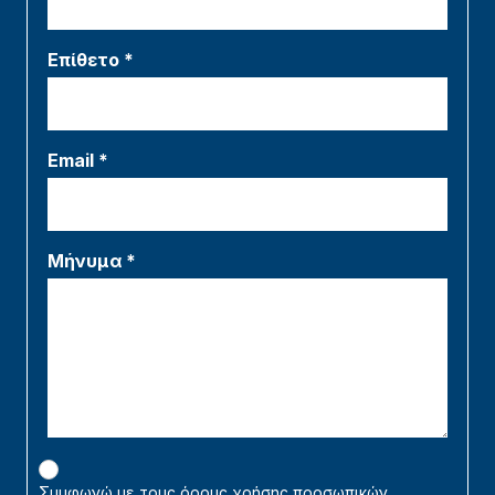
Επίθετο *
Email *
Μήνυμα *
Συμφωνώ με τους όρους χρήσης προσωπικών