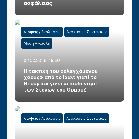
ασφάλειας
Απόψεις / Αναλύσεις
Αναλύσεις Συντακτών
Μέση Ανατολή
02.03.2026, 15:59
Η τακτική του «ελεγχόμενου
χάους» από το Ιράν: γιατί το
Ντουμπάι γίνεται ισοδύναμο
των Στενών του Ορμούζ
Απόψεις / Αναλύσεις
Αναλύσεις Συντακτών