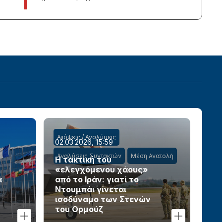
Απόψεις / Αναλύσεις
02.03.2026, 15:59
Αναλύσεις Συντακτών
Μέση Ανατολή
Η τακτική του
«ελεγχόμενου χάους»
α
από το Ιράν: γιατί το
Ντουμπάι γίνεται
ισοδύναμο των Στενών
του Ορμούζ