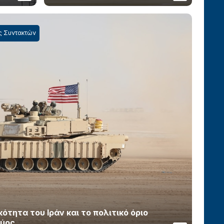
ς Συντακτών
τητα του Ιράν και το πολιτικό όριο
χύος