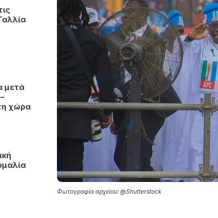
τις
Γαλλία
α μετά
 –
τη χώρα
ική
ομαλία
Φωτογραφία αρχείου: @Shutterstock