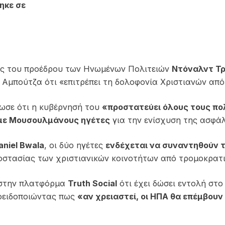
ηκε σε
ες του προέδρου των Ηνωμένων Πολιτειών
Ντόναλντ Τ
μπούτζα ότι «επιτρέπει τη δολοφονία Χριστιανών από
λωσε ότι η κυβέρνησή του
«προστατεύει όλους τους πο
 με Μουσουλμάνους ηγέτες
για την ενίσχυση της ασφάλ
aniel Bwala
, οι δύο ηγέτες
ενδέχεται να συναντηθούν τ
οστασίας των χριστιανικών κοινοτήτων από τρομοκρατικ
 στην πλατφόρμα
Truth Social
ότι έχει δώσει εντολή στ
ροειδοποιώντας πως
«αν χρειαστεί, οι ΗΠΑ θα επέμβουν