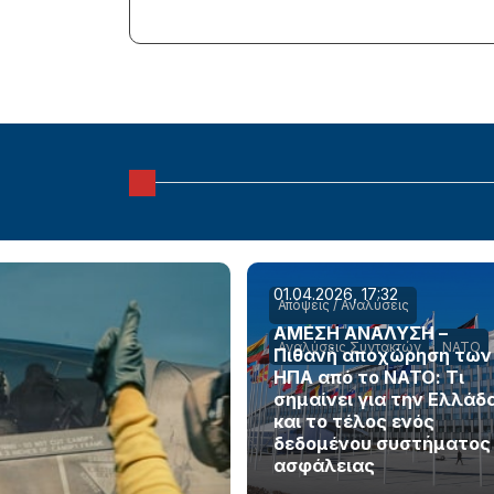
01.04.2026, 17:32
Απόψεις / Αναλύσεις
ΑΜΕΣΗ ΑΝΑΛΥΣΗ –
Αναλύσεις Συντακτών
ΝΑΤΟ
Πιθανή αποχώρηση των
ΗΠΑ από το ΝΑΤΟ: Τι
σημαίνει για την Ελλάδ
και το τέλος ενός
δεδομένου συστήματος
ασφάλειας