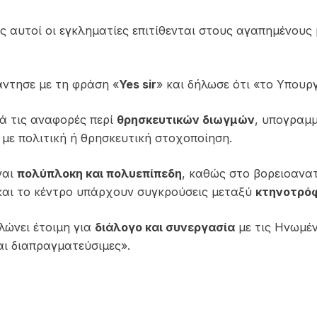
ως αυτοί οι εγκληματίες επιτίθενται στους αγαπημένο
ντησε με τη φράση «
Yes sir
» και δήλωσε ότι «το Υπουρ
ά τις αναφορές περί
θρησκευτικών διωγμών
, υπογραμμ
ι με πολιτική ή θρησκευτική στοχοποίηση.
ναι
πολύπλοκη και πολυεπίπεδη
, καθώς στο βορειοανα
 και το κέντρο υπάρχουν συγκρούσεις μεταξύ
κτηνοτρό
λώνει έτοιμη για
διάλογο και συνεργασία
με τις Ηνωμέν
αι διαπραγματεύσιμες».