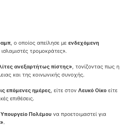
ραμπ
, ο οποίος απείλησε με
ενδεχόμενη
 ισλαμιστές τρομοκράτες».
λίτες ανεξαρτήτως πίστης»
, τονίζοντας πως η
ειας και της κοινωνικής συνοχής.
ις επόμενες ημέρες
, είτε στον
Λευκό Οίκο
είτε
ές επιθέσεις.
ο
Υπουργείο Πολέμου
να προετοιμαστεί για
 »
.