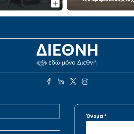
Όνομα *