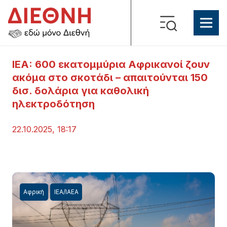
IEA: 600 εκατομμύρια Αφρικανοί ζουν
ακόμα στο σκοτάδι – απαιτούνται 150
δισ. δολάρια για καθολική
ηλεκτροδότηση
22.10.2025, 18:17
Αφρική
ΙΕΑ/ΙΑΕΑ