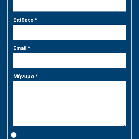
Επίθετο *
Email *
Μήνυμα *