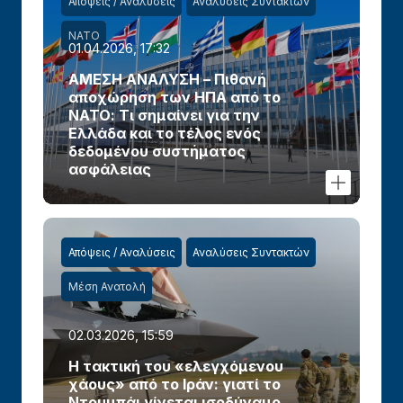
Απόψεις / Αναλύσεις
Αναλύσεις Συντακτών
ΝΑΤΟ
01.04.2026, 17:32
ΑΜΕΣΗ ΑΝΑΛΥΣΗ – Πιθανή
αποχώρηση των ΗΠΑ από το
ΝΑΤΟ: Τι σημαίνει για την
Ελλάδα και το τέλος ενός
δεδομένου συστήματος
ασφάλειας
Απόψεις / Αναλύσεις
Αναλύσεις Συντακτών
Μέση Ανατολή
02.03.2026, 15:59
Η τακτική του «ελεγχόμενου
χάους» από το Ιράν: γιατί το
Ντουμπάι γίνεται ισοδύναμο