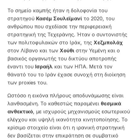
Το σημείο καμπής ήταν η δολοφονία του
στρατηγού
Κασέμ Σουλεϊμανί
το 2020, του
ανθρώπου που σχεδίασε την περιφερειακή
στρατηγική της Τεχεράνης. Ήταν ο συντονιστής
των πολιτοφυλακών στο Ιράκ, της
Χεζμπολάχ
στον Λίβανο και των
Χούθι
στην Υεμένη και ο
βασικός οργανωτής του δικτύου αποτροπής
έναντι του
Ισραήλ
και των ΗΠΑ. Μετά τον
θάνατό του το Ιράν έχασε συνοχή στη διοίκηση
των proxies του.
Ωστόσο η εικόνα πλήρους αποδυνάμωσης είναι
λανθασμένη. Το καθεστώς παραμένει
θεσμικά
ανθεκτικό
, με ισχυρούς μηχανισμούς εσωτερικού
ελέγχου και υψηλή ικανότητα κινητοποίησης. Το
κρίσιμο στοιχείο είναι ότι η ιρανική στρατηγική
δεν βασίζεται στην επικράτηση σε συμβατικό