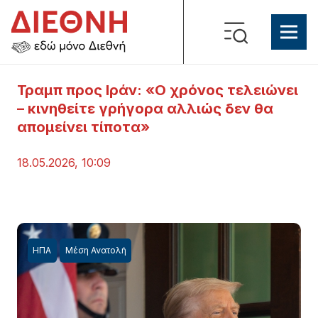
Τραμπ προς Ιράν: «Ο χρόνος τελειώνει
– κινηθείτε γρήγορα αλλιώς δεν θα
απομείνει τίποτα»
18.05.2026, 10:09
ΗΠΑ
Μέση Ανατολή