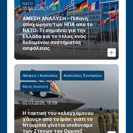
ΝΑΤΟ
01.04.2026, 17:32
ΑΜΕΣΗ ΑΝΑΛΥΣΗ – Πιθανή
αποχώρηση των ΗΠΑ από το
ΝΑΤΟ: Τι σημαίνει για την
Ελλάδα και το τέλος ενός
δεδομένου συστήματος
ασφάλειας
Απόψεις / Αναλύσεις
Αναλύσεις Συντακτών
Μέση Ανατολή
02.03.2026, 15:59
Η τακτική του «ελεγχόμενου
χάους» από το Ιράν: γιατί το
Ντουμπάι γίνεται ισοδύναμο
των Στενών του Ορμούζ