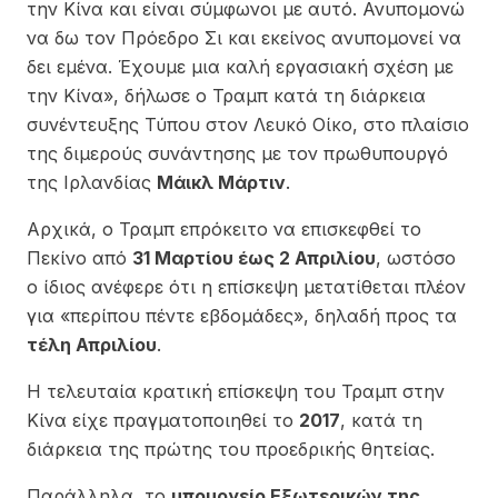
την Κίνα και είναι σύμφωνοι με αυτό. Ανυπομονώ
να δω τον Πρόεδρο Σι και εκείνος ανυπομονεί να
δει εμένα. Έχουμε μια καλή εργασιακή σχέση με
την Κίνα», δήλωσε ο Τραμπ κατά τη διάρκεια
συνέντευξης Τύπου στον Λευκό Οίκο, στο πλαίσιο
της διμερούς συνάντησης με τον πρωθυπουργό
της Ιρλανδίας
Μάικλ Μάρτιν
.
Αρχικά, ο Τραμπ επρόκειτο να επισκεφθεί το
Πεκίνο από
31 Μαρτίου έως 2 Απριλίου
, ωστόσο
ο ίδιος ανέφερε ότι η επίσκεψη μετατίθεται πλέον
για «περίπου πέντε εβδομάδες», δηλαδή προς τα
τέλη Απριλίου
.
Η τελευταία κρατική επίσκεψη του Τραμπ στην
Κίνα είχε πραγματοποιηθεί το
2017
, κατά τη
διάρκεια της πρώτης του προεδρικής θητείας.
Παράλληλα, το
υπουργείο Εξωτερικών της