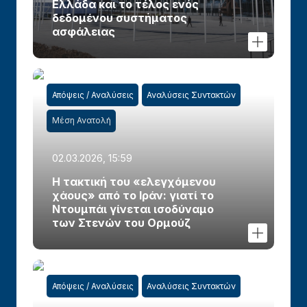
Ελλάδα και το τέλος ενός
δεδομένου συστήματος
ασφάλειας
Απόψεις / Αναλύσεις
Αναλύσεις Συντακτών
Μέση Ανατολή
02.03.2026, 15:59
Η τακτική του «ελεγχόμενου
χάους» από το Ιράν: γιατί το
Ντουμπάι γίνεται ισοδύναμο
των Στενών του Ορμούζ
Απόψεις / Αναλύσεις
Αναλύσεις Συντακτών