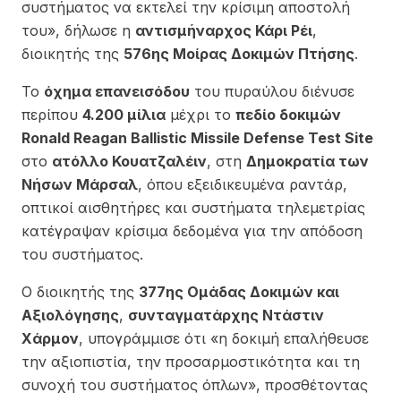
συστήματος να εκτελεί την κρίσιμη αποστολή
του», δήλωσε η
αντισμήναρχος Κάρι Ρέι
,
διοικητής της
576ης Μοίρας Δοκιμών Πτήσης
.
Το
όχημα επανεισόδου
του πυραύλου διένυσε
περίπου
4.200 μίλια
μέχρι το
πεδίο δοκιμών
Ronald Reagan Ballistic Missile Defense Test Site
στο
ατόλλο Κουατζαλέιν
, στη
Δημοκρατία των
Νήσων Μάρσαλ
, όπου εξειδικευμένα ραντάρ,
οπτικοί αισθητήρες και συστήματα τηλεμετρίας
κατέγραψαν κρίσιμα δεδομένα για την απόδοση
του συστήματος.
Ο διοικητής της
377ης Ομάδας Δοκιμών και
Αξιολόγησης
,
συνταγματάρχης Ντάστιν
Χάρμον
, υπογράμμισε ότι «η δοκιμή επαλήθευσε
την αξιοπιστία, την προσαρμοστικότητα και τη
συνοχή του συστήματος όπλων», προσθέτοντας