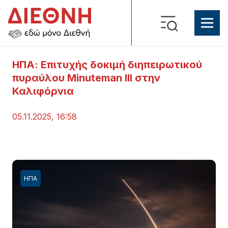
ΗΠΑ: Επιτυχής δοκιμή διηπειρωτικού
πυραύλου Minuteman III στην
Καλιφόρνια
05.11.2025, 16:58
ΗΠΑ