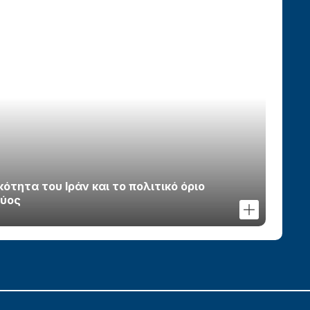
τητα του Ιράν και το πολιτικό όριο
χύος