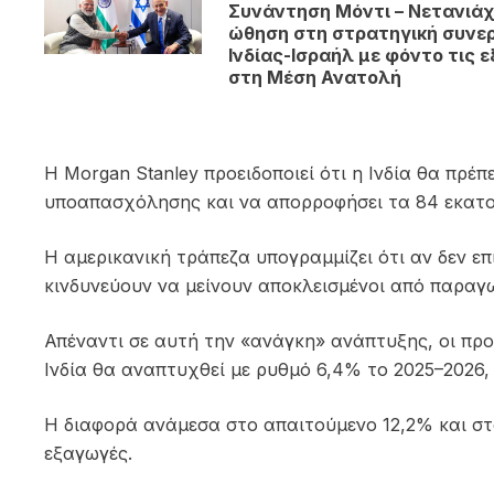
Συνάντηση Μόντι – Νετανιάχ
ώθηση στη στρατηγική συνε
Ινδίας-Ισραήλ με φόντο τις ε
στη Μέση Ανατολή
Η Morgan Stanley προειδοποιεί ότι η Ινδία θα πρέ
υποαπασχόλησης και να απορροφήσει τα 84 εκατομ
Η αμερικανική τράπεζα υπογραμμίζει ότι αν δεν επ
κινδυνεύουν να μείνουν αποκλεισμένοι από παραγω
Απέναντι σε αυτή την «ανάγκη» ανάπτυξης, οι προβ
Ινδία θα αναπτυχθεί με ρυθμό 6,4% το 2025–202
Η διαφορά ανάμεσα στο απαιτούμενο 12,2% και στο 
εξαγωγές.