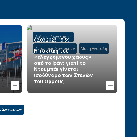
Απόψεις / Αναλύσεις
02.03.2026, 15:59
Αναλύσεις Συντακτών
Μέση Ανατολή
Η τακτική του
«ελεγχόμενου χάους»
α
από το Ιράν: γιατί το
Ντουμπάι γίνεται
ισοδύναμο των Στενών
του Ορμούζ
ς Συντακτών