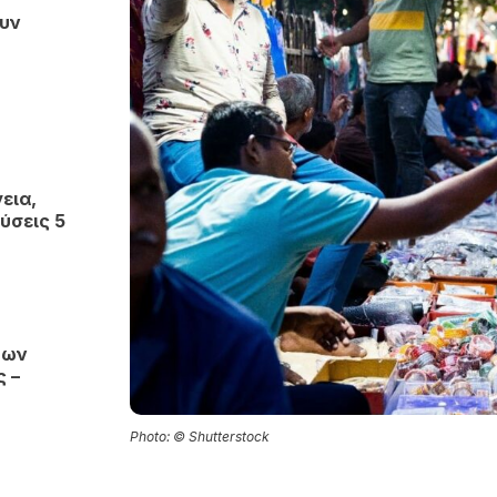
ουν
εια,
ύσεις 5
μων
 –
Photo: © Shutterstock