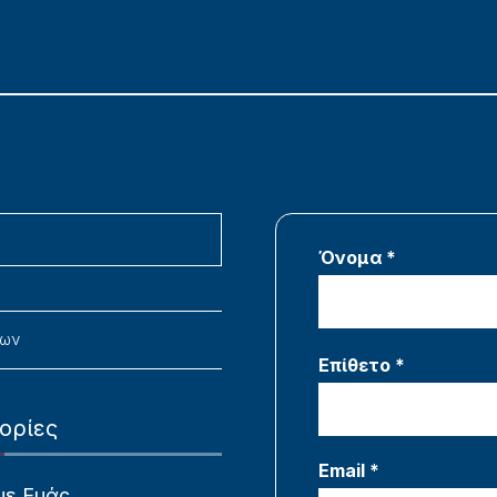
Όνομα *
νων
Επίθετο *
ορίες
Email *
με Εμάς