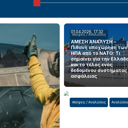
01.04.2026, 17:32
Απόψεις / Αναλύσεις
ΑΜΕΣΗ ΑΝΑΛΥΣΗ –
Αναλύσεις Συντακτών
ΝΑΤΟ
Πιθανή αποχώρηση των
ΗΠΑ από το ΝΑΤΟ: Τι
σημαίνει για την Ελλάδ
και το τέλος ενός
δεδομένου συστήματος
ασφάλειας
Απόψεις / Αναλύσεις
Αναλύσει