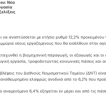
ου: Νέα
ργασία
ξελίξεις
πει να αναπτύσσεται με ετήσιο ρυθμό 12,2% προκειμένου
μύρια νέους εργαζόμενους που θα εισέλθουν στην αγο
ιταχυνθεί η βιομηχανική παραγωγή, οι εξαγωγές και οι 
γική εργασία, τροφοδοτώντας κοινωνικές πιέσεις και α
λέψεις του Διεθνούς Νομισματικού Ταμείου (ΔΝΤ) είναι 
6, αναθεωρημένο ελαφρώς ανοδικά από το 6,2% που προ
αναμενόμενο 6,4% εξηγείται εν μέρει και από τις πιέσ