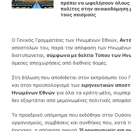
πρέπει να ωφελήσουν όλους
πολίτες στην ανοικοδόμηση 
τους σεισμούς
Ο Γενικός Γραμματέας των Ηνωμένων Εθνών,
Αντό
αποστολών του, παρά την απόφαση των Ηνωμένων 
διατυπώνεται,
σύμφωνα με δελτίο Τύπου των Η
άμεσες αποχωρήσεις από διεθνείς δομές.
Στη δήλωση που αποδίδεται στον εκπρόσωπο του Γε
και στον προϋπολογισμό των
ειρηνευτικών αποσ
Ηνωμένων Εθνών
για όλα τα κράτη-μέλη, συμπερ
δεν εξαρτάται από μεμονωμένες πολιτικές αποφάσε
Το προεδρικό υπόμνημα που εκδόθηκε στην Ουάσιν
οργανισμούς, συμβάσεις και συνθήκες που, κατά 
έγγραφο, η απόφαση αφορά
31 οργανισμούς και 