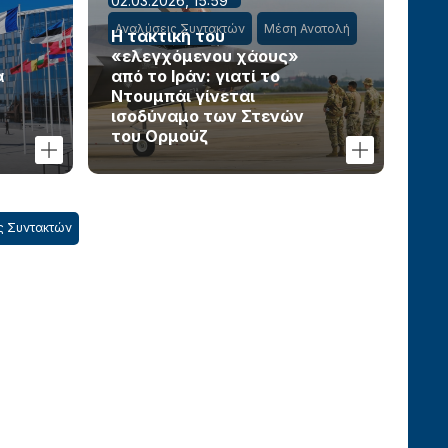
02.03.2026, 15:59
Αναλύσεις Συντακτών
Μέση Ανατολή
Η τακτική του
«ελεγχόμενου χάους»
α
από το Ιράν: γιατί το
Ντουμπάι γίνεται
ισοδύναμο των Στενών
του Ορμούζ
ς Συντακτών