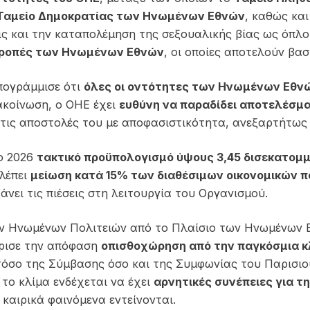
Ταμείο Δημοκρατίας των Ηνωμένων Εθνών
, καθώς κα
ις και την καταπολέμηση της σεξουαλικής βίας ως όπλ
τροπές των Ηνωμένων Εθνών
, οι οποίες αποτελούν βα
υπογράμμισε ότι
όλες οι οντότητες των Ηνωμένων Εθνώ
ακοίνωση, ο ΟΗΕ έχει
ευθύνη να παραδίδει αποτελέσμ
ι τις αποστολές του με αποφασιστικότητα, ανεξαρτήτως
το 2026
τακτικό προϋπολογισμό ύψους 3,45 δισεκατομ
λέπει
μείωση κατά 15% των διαθέσιμων οικονομικών 
νει τις πιέσεις στη λειτουργία του Οργανισμού.
ν Ηνωμένων Πολιτειών από το Πλαίσιο των Ηνωμένων Ε
ρισε την απόφαση
οπισθοχώρηση από την παγκόσμια κ
τόσο της Σύμβασης όσο και της Συμφωνίας του Παρισιο
 το κλίμα ενδέχεται να έχει
αρνητικές συνέπειες για την
 καιρικά φαινόμενα εντείνονται.