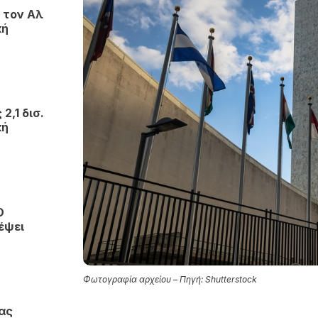
 τον Αλ
κή
2,1 δισ.
κή
Ο
έψει
Φωτογραφία αρχείου – Πηγή: Shutterstock
ας