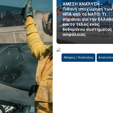
ΑΜΕΣΗ ΑΝΑΛΥΣΗ –
Αναλύσεις Συντακτών
ΝΑΤΟ
Πιθανή αποχώρηση των
ΗΠΑ από το ΝΑΤΟ: Τι
σημαίνει για την Ελλάδ
και το τέλος ενός
δεδομένου συστήματος
ασφάλειας
Απόψεις / Αναλύσεις
Αναλύσει