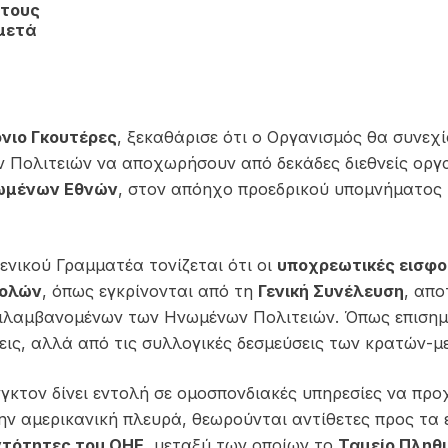
 τους
μετά
νιο Γκουτέρες
, ξεκαθάρισε ότι ο Οργανισμός θα συνεχ
Πολιτειών να αποχωρήσουν από δεκάδες διεθνείς οργα
νωμένων Εθνών
, στον απόηχο προεδρικού υπομνήματος 
νικού Γραμματέα τονίζεται ότι οι
υποχρεωτικές εισφο
τολών
, όπως εγκρίνονται από τη
Γενική Συνέλευση
, απ
ιλαμβανομένων των Ηνωμένων Πολιτειών. Όπως επισημα
ις, αλλά από τις συλλογικές δεσμεύσεις των κρατών-μ
γκτον δίνει εντολή σε ομοσπονδιακές υπηρεσίες να πρ
την αμερικανική πλευρά, θεωρούνται αντίθετες προς τα
οντότητες του ΟΗΕ
, μεταξύ των οποίων το
Ταμείο Πληθ