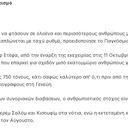
εισμό
 να φτάσουν σε ολοένα και περισσότερους ανθρώπους με
εξαπλώνεται με ταχύ ρυθμό, προειδοποίησε το Παγκόσμι
Ετέφα, από την έναρξη της εκεχειρίας στις 11 Οκτωβρ
που επαρκεί για σχεδόν μισό εκατομμύριο ανθρώπους γ
 750 τόνους, κάτι σαφώς καλύτερο απ’ ό,τι πριν από τ
σιογράφους στη Γενεύη.
των συνοριακών διαβάσεων, ο ανθρωπιστικός στόχος είν
ερέμ Σαλόμ και Κισουφίμ στα νότια, ενώ η εκτεταμένη
 τον Αύγουστο.