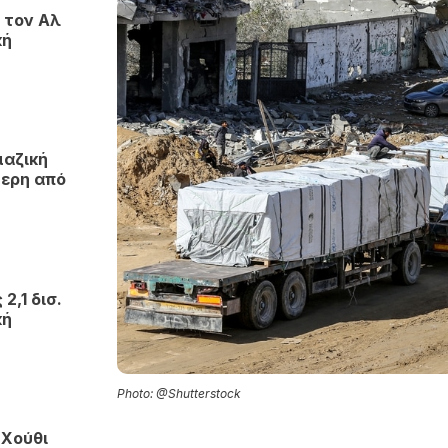
 τον Αλ
κή
μαζική
τερη από
2,1 δισ.
κή
Photo: @Shutterstock
 Χούθι