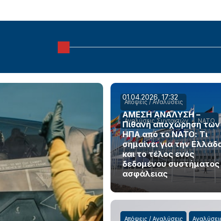
01.04.2026, 17:32
Απόψεις / Αναλύσεις
ΑΜΕΣΗ ΑΝΑΛΥΣΗ –
Αναλύσεις Συντακτών
ΝΑΤΟ
Πιθανή αποχώρηση των
ΗΠΑ από το ΝΑΤΟ: Τι
σημαίνει για την Ελλάδ
και το τέλος ενός
δεδομένου συστήματος
ασφάλειας
Απόψεις / Αναλύσεις
Αναλύσει