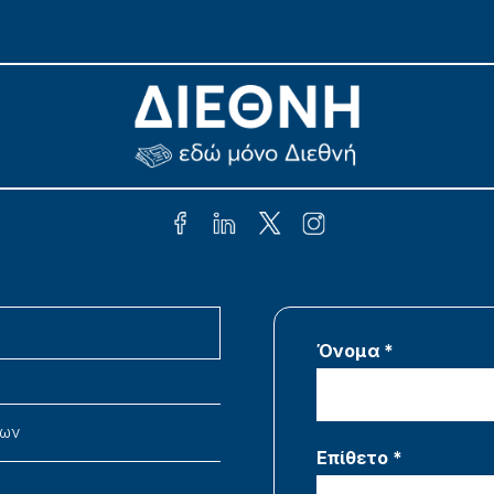
Όνομα *
νων
Επίθετο *