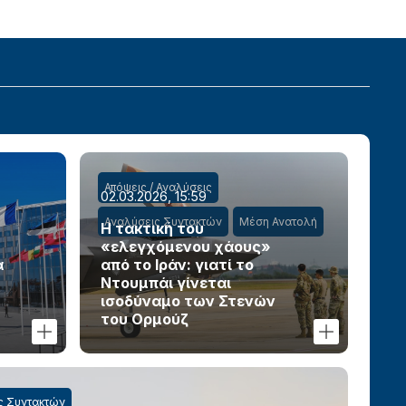
Απόψεις / Αναλύσεις
02.03.2026, 15:59
Αναλύσεις Συντακτών
Μέση Ανατολή
Η τακτική του
«ελεγχόμενου χάους»
α
από το Ιράν: γιατί το
Ντουμπάι γίνεται
ισοδύναμο των Στενών
του Ορμούζ
ς Συντακτών