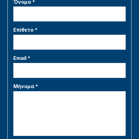
Όνομα *
Επίθετο *
Email *
Μήνυμα *