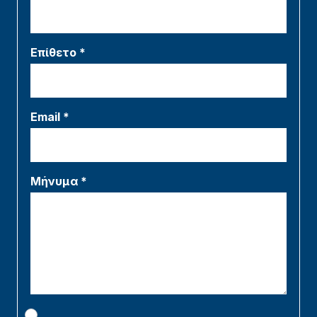
Επίθετο *
Email *
Μήνυμα *