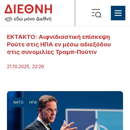
ΕΚΤΑΚΤΟ: Αιφνιδιαστική επίσκεψη
Ρούτε στις ΗΠΑ εν μέσω αδιεξόδου
στις συνομιλίες Τραμπ–Πούτιν
21.10.2025, 22:26
ΝΑΤΟ
ΗΠΑ