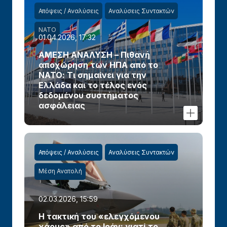
Απόψεις / Αναλύσεις
Αναλύσεις Συντακτών
ΝΑΤΟ
01.04.2026, 17:32
ΑΜΕΣΗ ΑΝΑΛΥΣΗ – Πιθανή
αποχώρηση των ΗΠΑ από το
ΝΑΤΟ: Τι σημαίνει για την
Ελλάδα και το τέλος ενός
δεδομένου συστήματος
ασφάλειας
Απόψεις / Αναλύσεις
Αναλύσεις Συντακτών
Μέση Ανατολή
02.03.2026, 15:59
Η τακτική του «ελεγχόμενου
χάους» από το Ιράν: γιατί το