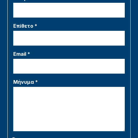
Επίθετο *
Email *
Μήνυμα *