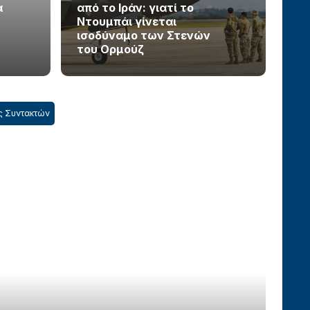
α
από το Ιράν: γιατί το
Ντουμπάι γίνεται
ισοδύναμο των Στενών
του Ορμούζ
ς Συντακτών