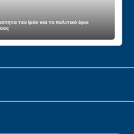
τητα του Ιράν και το πολιτικό όριο
χύος