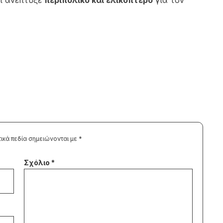
ι ανέπτυξε
περιπολικό και ελικόπτερο
για τον
ικά πεδία σημειώνονται με
*