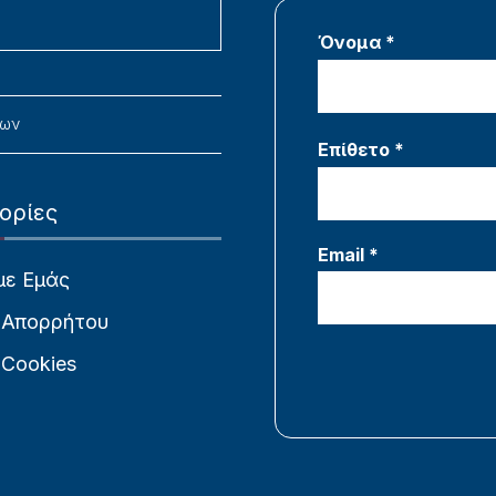
Όνομα *
νων
Επίθετο *
ορίες
Email *
με Εμάς
 Απορρήτου
 Cookies