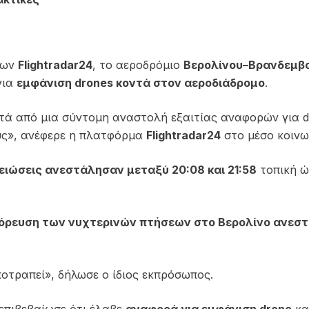
εων
Flightradar24
, το αεροδρόμιο
Βερολίνου–Βρανδεμβ
για
εμφάνιση drones κοντά στον αεροδιάδρομο
.
ετά από μια σύντομη αναστολή εξαιτίας αναφορών για d
ύς», ανέφερε η πλατφόρμα
Flightradar24
στο μέσο κοινω
ειώσεις ανεστάλησαν μεταξύ 20:08 και 21:58
τοπική ώ
όρευση των νυχτερινών πτήσεων στο Βερολίνο ανεσ
ποτραπεί», δήλωσε ο ίδιος εκπρόσωπος.