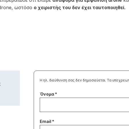
επιβεβαίωσε ότι έλαβε
αναφορά για εμφάνιση drone
κα
 drone, ωστόσο
ο χειριστής του δεν έχει ταυτοποιηθεί
.
Η ηλ. διεύθυνση σας δεν δημοσιεύεται.
Τα υποχρεωτ
ε