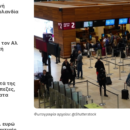
νή
ρλανδία
 τον Αλ
κή
τά της
πεζες,
ματα
Φωτογραφία αρχείου: @Shutterstock
. ευρώ
ακτικές