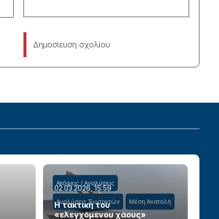
Δημοσίευση σχολίου
Απόψεις / Αναλύσεις
02.03.2026, 15:59
Αναλύσεις Συντακτών
Μέση Ανατολή
Η τακτική του
«ελεγχόμενου χάους»