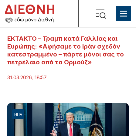
ΕΚΤΑΚΤΟ – Τραμπ κατά Γαλλίας και
Ευρώπης: «Αφήσαμε το Ιράν σχεδόν
κατεστραμμένο – πάρτε μόνοι σας το
πετρέλαιο από το Ορμούζ»
31.03.2026, 18:57
ΗΠΑ