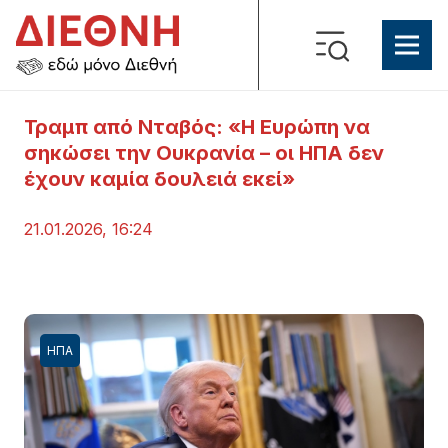
Τραμπ από Νταβός: «Η Ευρώπη να
σηκώσει την Ουκρανία – οι ΗΠΑ δεν
έχουν καμία δουλειά εκεί»
21.01.2026, 16:24
ΗΠΑ