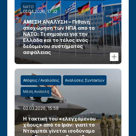
ΝΑΤΟ
01.04.2026, 17:32
ΑΜΕΣΗ ΑΝΑΛΥΣΗ – Πιθανή
αποχώρηση των ΗΠΑ από το
ΝΑΤΟ: Τι σημαίνει για την
Ελλάδα και το τέλος ενός
δεδομένου συστήματος
ασφάλειας
Απόψεις / Αναλύσεις
Αναλύσεις Συντακτών
Μέση Ανατολή
02.03.2026, 15:59
Η τακτική του «ελεγχόμενου
χάους» από το Ιράν: γιατί το
Ντουμπάι γίνεται ισοδύναμο