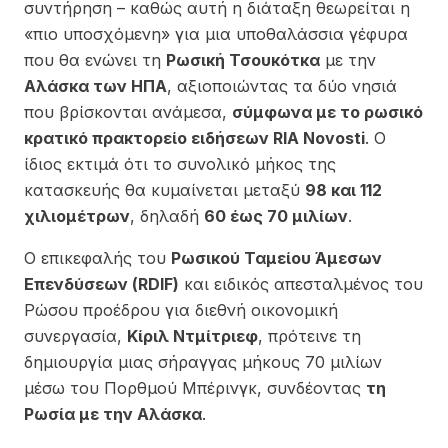
συντήρηση – καθώς αυτή η διάταξη θεωρείται η
«πιο υποσχόμενη» για μια υποθαλάσσια γέφυρα
που θα ενώνει τη
Ρωσική Τσουκότκα
με την
Αλάσκα των ΗΠΑ
, αξιοποιώντας τα δύο νησιά
που βρίσκονται ανάμεσα,
σύμφωνα με το ρωσικό
κρατικό πρακτορείο ειδήσεων RIA Novosti
. Ο
ίδιος εκτιμά ότι το συνολικό μήκος της
κατασκευής θα κυμαίνεται μεταξύ
98 και 112
χιλιομέτρων
, δηλαδή
60 έως 70 μιλίων
.
Ο επικεφαλής του
Ρωσικού Ταμείου Άμεσων
Επενδύσεων (RDIF)
και ειδικός απεσταλμένος του
Ρώσου προέδρου για διεθνή οικονομική
συνεργασία,
Κίριλ Ντμίτριεφ
, πρότεινε τη
δημιουργία μιας σήραγγας μήκους 70 μιλίων
μέσω του Πορθμού Μπέρινγκ, συνδέοντας
τη
Ρωσία με την Αλάσκα
.