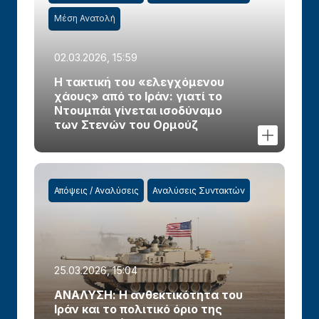
Μέση Ανατολή
02.03.2026, 15:59
Η τακτική του «ελεγχόμενου
χάους» από το Ιράν: γιατί το
Ντουμπάι γίνεται ισοδύναμο
των Στενών του Ορμούζ
Απόψεις / Αναλύσεις
Αναλύσεις Συντακτών
25.03.2026, 15:04
ΑΝΑΛΥΣΗ: Η ανθεκτικότητα του
Ιράν και το πολιτικό όριο της