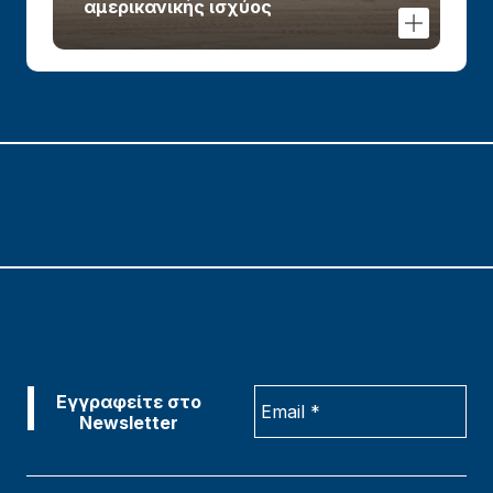
αμερικανικής ισχύος