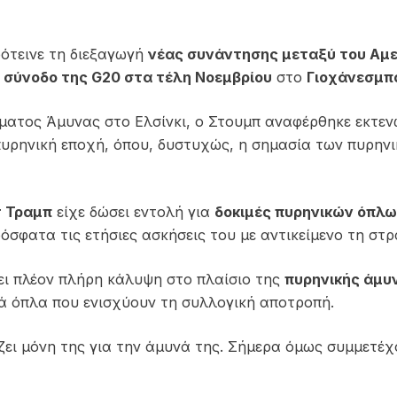
ότεινε τη διεξαγωγή
νέας συνάντησης μεταξύ του Αμε
η
σύνοδο της G20 στα τέλη Νοεμβρίου
στο
Γιοχάνεσμπ
ματος Άμυνας στο Ελσίνκι, ο Στουμπ αναφέρθηκε εκτεν
 πυρηνική εποχή, όπου, δυστυχώς, η σημασία των πυρη
 Τραμπ
είχε δώσει εντολή για
δοκιμές πυρηνικών όπλ
σφατα τις ετήσιες ασκήσεις του με αντικείμενο τη στ
ι πλέον πλήρη κάλυψη στο πλαίσιο της
πυρηνικής άμυ
ά όπλα που ενισχύουν τη συλλογική αποτροπή.
ζει μόνη της για την άμυνά της. Σήμερα όμως συμμετέχο