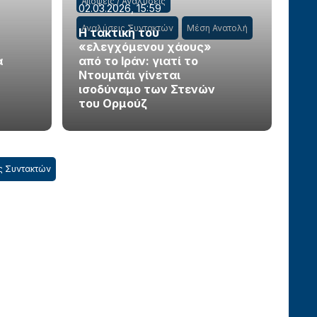
Απόψεις / Αναλύσεις
02.03.2026, 15:59
Αναλύσεις Συντακτών
Μέση Ανατολή
Η τακτική του
«ελεγχόμενου χάους»
α
από το Ιράν: γιατί το
Ντουμπάι γίνεται
ισοδύναμο των Στενών
του Ορμούζ
ς Συντακτών