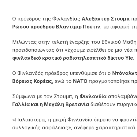
Ο πρόεδρος της Φινλανδίας
Αλεξάντερ Στουμπ
πρ
Ρώσου προέδρου Βλαντίμιρ Πούτιν
, με αφορμή τ
Μιλώντας στην τελετή έναρξης του Εθνικού Μαθή
προειδοποιώντας ότι «έχουμε εισέλθει σε μια νέα
φινλανδικό κρατικό ραδιοτηλεοπτικό δίκτυο Yle.
Ο Φινλανδός πρόεδρος υπενθύμισε ότι ο
Ντόναλντ
Βόρειας Κορέας
, ενώ το
ΝΑΤΟ
πραγματοποίησε πρό
Σύμφωνα με τον Στουμπ, η
Φινλανδία
απολαμβάνε
Γαλλία και η Μεγάλη Βρετανία
διαθέτουν πυρηνικ
«Παλαιότερα, η μικρή Φινλανδία έπρεπε να φροντί
συλλογικής ασφάλειας», ανέφερε χαρακτηριστικά.