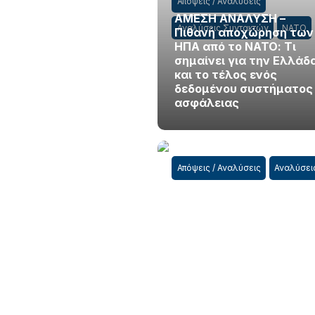
Απόψεις / Αναλύσεις
ΑΜΕΣΗ ΑΝΑΛΥΣΗ –
Αναλύσεις Συντακτών
ΝΑΤΟ
Πιθανή αποχώρηση των
ΗΠΑ από το ΝΑΤΟ: Τι
σημαίνει για την Ελλάδ
και το τέλος ενός
δεδομένου συστήματος
ασφάλειας
Απόψεις / Αναλύσεις
Αναλύσει