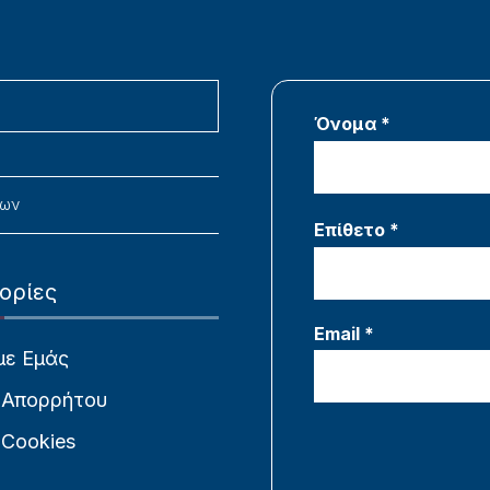
Όνομα *
νων
Επίθετο *
ορίες
Email *
με Εμάς
 Απορρήτου
 Cookies