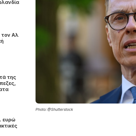
ρλανδία
 τον Αλ
κή
τά της
πεζες,
ματα
Photo: @Shutterstock
. ευρώ
ακτικές