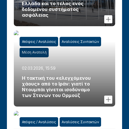
Ελλάδα και το τέλος ενός
δεδομένου συστήματος
ασφάλειας
Απόψεις / Αναλύσεις
Αναλύσεις Συντακτών
Μέση Ανατολή
02.03.2026, 15:59
Η τακτική του «ελεγχόμενου
χάους» από το Ιράν: γιατί το
Ντουμπάι γίνεται ισοδύναμο
των Στενών του Ορμούζ
Απόψεις / Αναλύσεις
Αναλύσεις Συντακτών