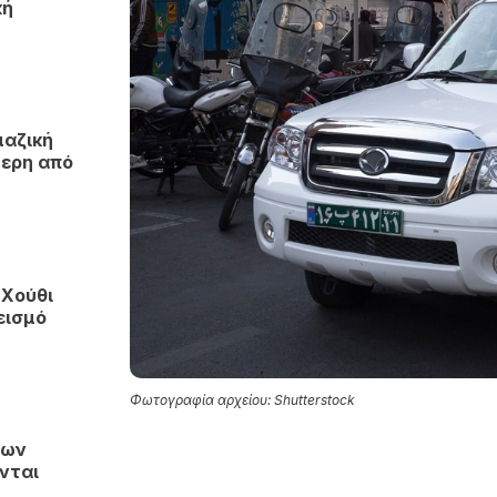
κή
μαζική
τερη από
 Χούθι
εισμό
Φωτογραφία αρχείου: Shutterstock
των
ονται