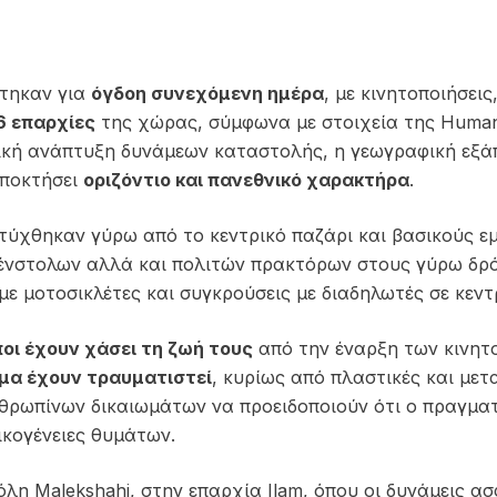
τηκαν για
όγδοη συνεχόμενη ημέρα
, με κινητοποιήσεις
6 επαρχίες
της χώρας, σύμφωνα με στοιχεία της
Human 
ζική ανάπτυξη δυνάμεων καταστολής, η γεωγραφική εξά
αποκτήσει
οριζόντιο και πανεθνικό χαρακτήρα
.
τύχθηκαν γύρω από το κεντρικό παζάρι και βασικούς ε
ένστολων αλλά και πολιτών πρακτόρων στους γύρω δρό
με μοτοσικλέτες και συγκρούσεις με διαδηλωτές σε κεν
ι έχουν χάσει τη ζωή τους
από την έναρξη των κινη
μα έχουν τραυματιστεί
, κυρίως από πλαστικές και μετ
νθρωπίνων δικαιωμάτων να προειδοποιούν ότι ο πραγματ
ικογένειες θυμάτων.
όλη Malekshahi, στην επαρχία Ilam, όπου οι δυνάμεις α