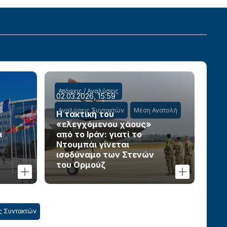
Απόψεις / Αναλύσεις
02.03.2026, 15:59
Αναλύσεις Συντακτών
Μέση Ανατολή
Η τακτική του
«ελεγχόμενου χάους»
α
από το Ιράν: γιατί το
Ντουμπάι γίνεται
ισοδύναμο των Στενών
του Ορμούζ
ς Συντακτών