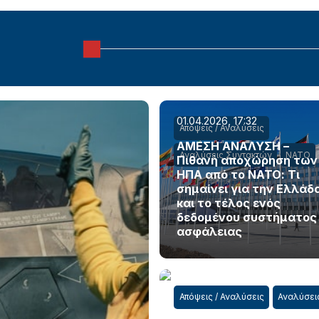
01.04.2026, 17:32
Απόψεις / Αναλύσεις
ΑΜΕΣΗ ΑΝΑΛΥΣΗ –
Αναλύσεις Συντακτών
ΝΑΤΟ
Πιθανή αποχώρηση των
ΗΠΑ από το ΝΑΤΟ: Τι
σημαίνει για την Ελλάδ
και το τέλος ενός
δεδομένου συστήματος
ασφάλειας
Απόψεις / Αναλύσεις
Αναλύσει