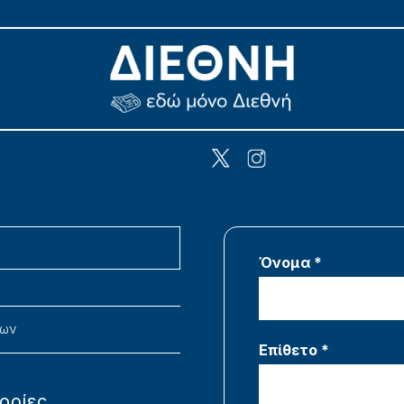
Όνομα *
νων
Επίθετο *
ορίες