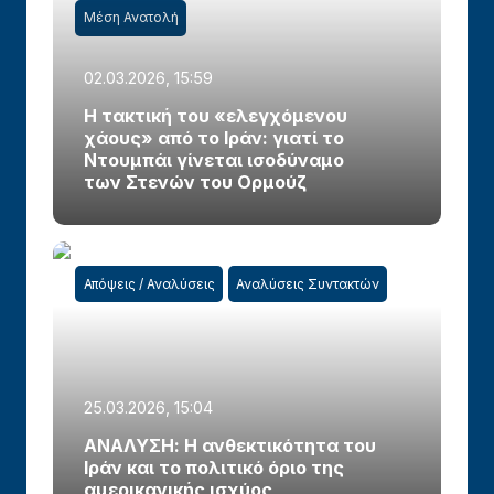
Μέση Ανατολή
02.03.2026, 15:59
Η τακτική του «ελεγχόμενου
χάους» από το Ιράν: γιατί το
Ντουμπάι γίνεται ισοδύναμο
των Στενών του Ορμούζ
Απόψεις / Αναλύσεις
Αναλύσεις Συντακτών
25.03.2026, 15:04
ΑΝΑΛΥΣΗ: Η ανθεκτικότητα του
Ιράν και το πολιτικό όριο της
αμερικανικής ισχύος