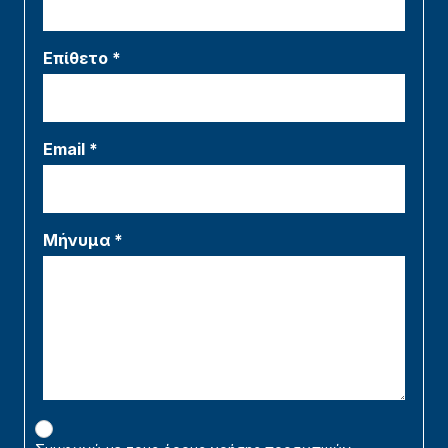
Επίθετο *
Email *
Μήνυμα *