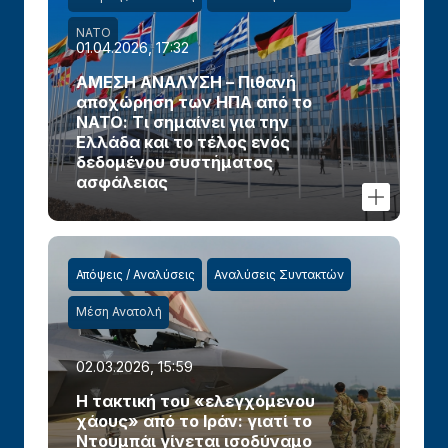
ΝΑΤΟ
01.04.2026, 17:32
ΑΜΕΣΗ ΑΝΑΛΥΣΗ – Πιθανή
αποχώρηση των ΗΠΑ από το
ΝΑΤΟ: Τι σημαίνει για την
Ελλάδα και το τέλος ενός
δεδομένου συστήματος
ασφάλειας
Απόψεις / Αναλύσεις
Αναλύσεις Συντακτών
Μέση Ανατολή
02.03.2026, 15:59
Η τακτική του «ελεγχόμενου
χάους» από το Ιράν: γιατί το
Ντουμπάι γίνεται ισοδύναμο