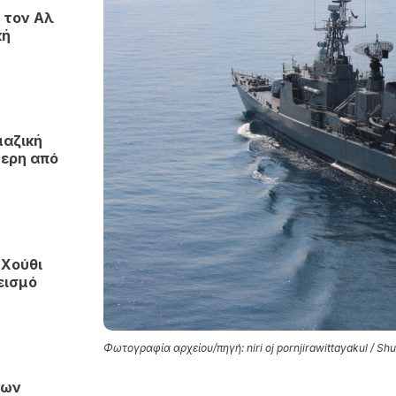
 τον Αλ
κή
μαζική
τερη από
 Χούθι
εισμό
Φωτογραφία αρχείου/πηγή: niri oj pornjirawittayakul / Shu
των