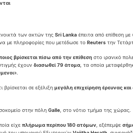
ονται
ανοικτά των ακτών της
Sri Lanka
έπειτα από επίθεση με
να με πληροφορίες που μετέδωσε το
Reuters
την Τετάρτ
οιος βρίσκεται πίσω από την επίθεση
στο ιρανικό πολε
 στιγμής έχουν
διασωθεί 79 άτομα
, τα οποία μεταφέρθη
ύμενοι
».
ι βρίσκεται σε εξέλιξη
μεγάλη επιχείρηση έρευνας και
οσοκομείο στην πόλη
Galle
, στο νότιο τμήμα της χώρας.
ποία είχε
πλήρωμα περίπου 180 ατόμων
, εξέπεμψε
σήμ
ισμό του υπουργού Εξωτερικών
Vajitha Herath
, συνεργάζ