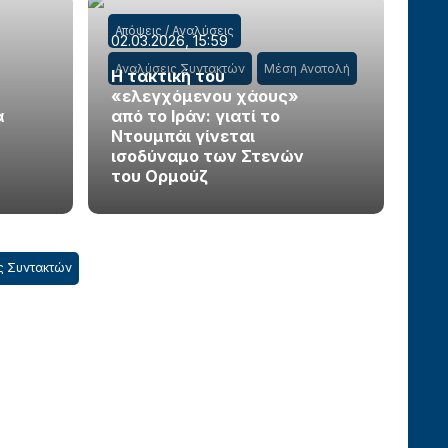
Απόψεις / Αναλύσεις
02.03.2026, 15:59
Αναλύσεις Συντακτών
Μέση Ανατολή
Η τακτική του
«ελεγχόμενου χάους»
α
από το Ιράν: γιατί το
Ντουμπάι γίνεται
ισοδύναμο των Στενών
του Ορμούζ
ς Συντακτών