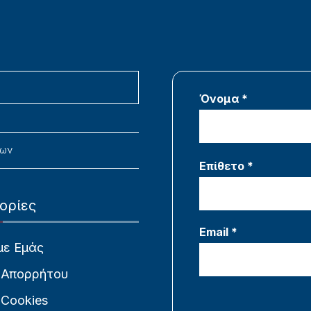
Όνομα *
νων
Επίθετο *
ορίες
Email *
με Εμάς
 Απορρήτου
 Cookies