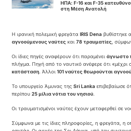
ΗΠΑ: F-16 και F-35 κατευθύν
στη Μέση Ανατολή
Η ιρανική πολεμική φρεγάτα
IRIS Dena
βυθίστηκε 
αγνοούμενους ναύτες
και
78 τραυματίες
, σύμφω
Οι ίδιες πηγές αναφέρουν ότι παραμένει
άγνωστο π
πλήγμα. Πηγή από το ναυτικό ανέφερε ότι «μέχρι
κατάσταση
. Άλλοι
101 ναύτες θεωρούνται αγνοο
Το υπουργείο Άμυνας της
Sri Lanka
επιβεβαίωσε ότ
περίπου
25 μίλια νότια του νησιού
.
Οι τραυματισμένοι ναύτες έχουν μεταφερθεί σε ν
Σύμφωνα με τις ίδιες πληροφορίες, η φρεγάτα, η ο
ραντάρ. Οι αρχές της Σρι Λάνκα, υπό τον συντον