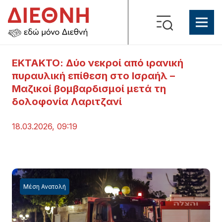
ΕΚΤΑΚΤΟ: Δύο νεκροί από ιρανική
πυραυλική επίθεση στο Ισραήλ –
Μαζικοί βομβαρδισμοί μετά τη
δολοφονία Λαριτζανί
18.03.2026, 09:19
Μέση Ανατολή