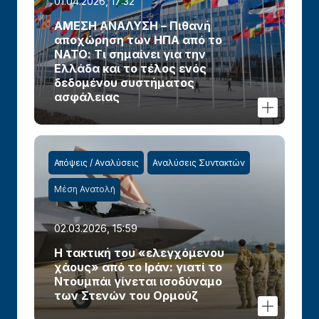
01.04.2026, 17:32
ΑΜΕΣΗ ΑΝΑΛΥΣΗ – Πιθανή
αποχώρηση των ΗΠΑ από το
ΝΑΤΟ: Τι σημαίνει για την
Ελλάδα και το τέλος ενός
δεδομένου συστήματος
ασφάλειας
Απόψεις / Αναλύσεις
Αναλύσεις Συντακτών
Μέση Ανατολή
02.03.2026, 15:59
Η τακτική του «ελεγχόμενου
χάους» από το Ιράν: γιατί το
Ντουμπάι γίνεται ισοδύναμο
των Στενών του Ορμούζ