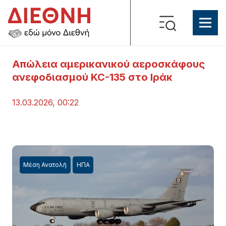
Απώλεια αμερικανικού αεροσκάφους
ανεφοδιασμού KC-135 στο Ιράκ
13.03.2026, 00:22
Μέση Ανατολή
ΗΠΑ