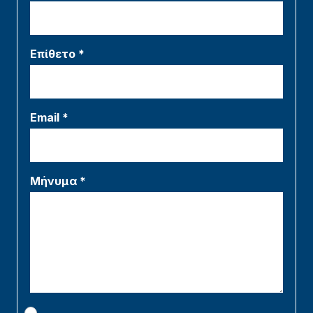
Επίθετο *
Email *
Μήνυμα *