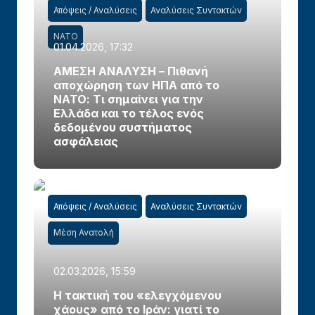
Απόψεις / Αναλύσεις
Αναλύσεις Συντακτών
ΝΑΤΟ
01.04.2026, 17:32
ΑΜΕΣΗ ΑΝΑΛΥΣΗ – Πιθανή
αποχώρηση των ΗΠΑ από το
ΝΑΤΟ: Τι σημαίνει για την
Ελλάδα και το τέλος ενός
δεδομένου συστήματος
ασφάλειας
Απόψεις / Αναλύσεις
Αναλύσεις Συντακτών
Μέση Ανατολή
02.03.2026, 15:59
Η τακτική του «ελεγχόμενου
χάους» από το Ιράν: γιατί το