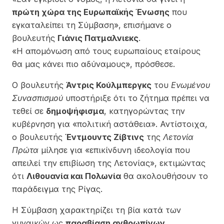
πρώτη χώρα της Ευρωπαϊκής Ένωσης
που
εγκαταλείπει τη Σύμβαση», επισήμανε ο
βουλευτής
Γιάνις Πατμαλνιεκς
.
«Η απομόνωση από τους ευρωπαίους εταίρους
θα μας κάνει πιο αδύναμους», πρόσθεσε.
Ο βουλευτής
Άντρις Κούλμπεργκς
του
Ενωμένου
Συνασπισμού
υποστήριξε ότι το ζήτημα πρέπει να
τεθεί σε
δημοψήφισμα
, κατηγορώντας την
κυβέρνηση για «πολιτική αστάθεια». Αντίστοιχα,
ο βουλευτής
Έντμουντς Ζίβτινς
της
Λετονία
Πρώτα
μίλησε για «επικίνδυνη ιδεολογία που
απειλεί την επιβίωση της Λετονίας», εκτιμώντας
ότι
Λιθουανία και Πολωνία
θα ακολουθήσουν το
παράδειγμα της Ρίγας.
Η Σύμβαση χαρακτηρίζει τη βία κατά των
γυναικών ως
παραβίαση ανθρωπίνων