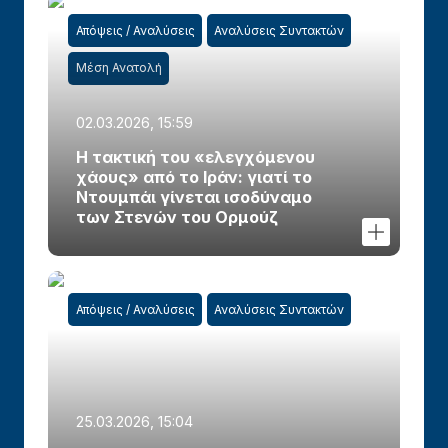
Απόψεις / Αναλύσεις
Αναλύσεις Συντακτών
Μέση Ανατολή
02.03.2026, 15:59
Η τακτική του «ελεγχόμενου
χάους» από το Ιράν: γιατί το
Ντουμπάι γίνεται ισοδύναμο
των Στενών του Ορμούζ
Απόψεις / Αναλύσεις
Αναλύσεις Συντακτών
25.03.2026, 15:04