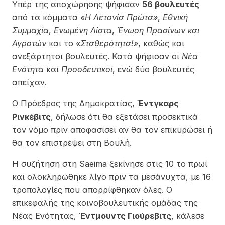
Υπέρ της αποχώρησης ψήφισαν
56 βουλευτές
από τα κόμματα
«Η Λετονία Πρώτα»
,
Εθνική
Συμμαχία
,
Ενωμένη Λίστα
,
Ένωση Πρασίνων και
Αγροτών
και το
«Σταθερότητα!»
, καθώς και
ανεξάρτητοι βουλευτές. Κατά ψήφισαν οι
Νέα
Ενότητα
και
Προοδευτικοί
, ενώ δύο βουλευτές
απείχαν.
Ο Πρόεδρος της Δημοκρατίας,
Έντγκαρς
Ρινκέβιτς
, δήλωσε ότι θα εξετάσει προσεκτικά
τον νόμο πριν αποφασίσει αν θα τον επικυρώσει ή
θα τον επιστρέψει στη Βουλή.
Η συζήτηση στη Saeima ξεκίνησε στις 10 το πρωί
και ολοκληρώθηκε λίγο πριν τα μεσάνυχτα, με 16
τροπολογίες που απορρίφθηκαν όλες. Ο
επικεφαλής της κοινοβουλευτικής ομάδας της
Νέας Ενότητας,
Έντμουντς Γιούρεβιτς
, κάλεσε