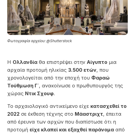
Φωτογραφία αρχείου: @Shutterstock
Η
Ολλανδία
θα επιστρέψει στην
Αίγυπτο
μια
αρχαία προτομή ηλικίας
3.500 ετών
, που
χρονολογείται από την εποχή του
Φαραώ
Τούθμωση Γ΄
, ανακοίνωσε ο πρωθυπουργός της
χώρας
Ντικ Σχουφ
.
Το αρχαιολογικό αντικείμενο είχε
κατασχεθεί το
2022
σε έκθεση τέχνης στο
Μάαστριχτ
, έπειτα
από έρευνα των αρχών που διαπίστωσε ότι η
προτομή
είχε κλαπεί και εξαχθεί παράνομα
από