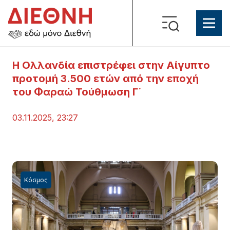
Η Ολλανδία επιστρέφει στην Αίγυπτο
προτομή 3.500 ετών από την εποχή
του Φαραώ Τούθμωση Γ΄
03.11.2025, 23:27
Κόσμος