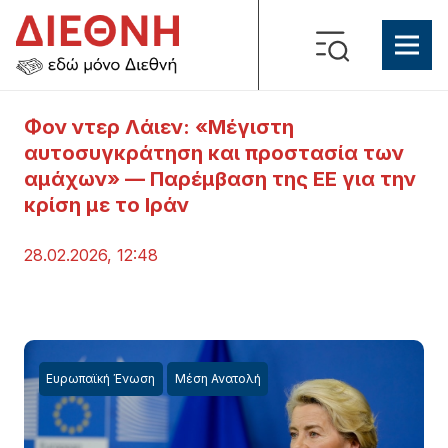
Φον ντερ Λάιεν: «Μέγιστη
αυτοσυγκράτηση και προστασία των
αμάχων» — Παρέμβαση της ΕΕ για την
κρίση με το Ιράν
28.02.2026, 12:48
Ευρωπαϊκή Ένωση
Μέση Ανατολή