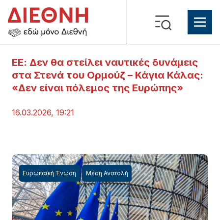
ΕΕ: Δεν θα στείλει ναυτικές δυνάμεις
στα Στενά του Ορμούζ – Κάγια Κάλας:
«Δεν είναι πόλεμος της Ευρώπης»
16.03.2026, 19:21
Ευρωπαϊκή Ένωση
Μέση Ανατολή