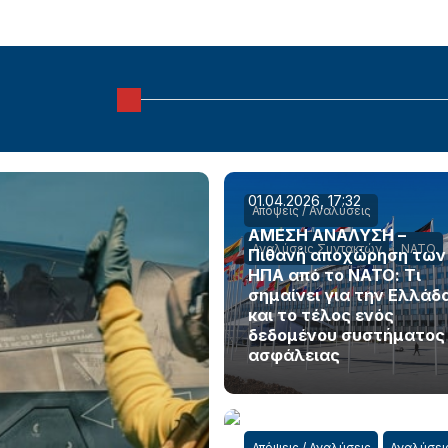
01.04.2026, 17:32
Απόψεις / Αναλύσεις
ΑΜΕΣΗ ΑΝΑΛΥΣΗ –
Αναλύσεις Συντακτών
ΝΑΤΟ
Πιθανή αποχώρηση των
ΗΠΑ από το ΝΑΤΟ: Τι
σημαίνει για την Ελλάδ
και το τέλος ενός
δεδομένου συστήματος
ασφάλειας
Απόψεις / Αναλύσεις
Αναλύσει