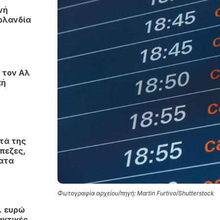
νή
ρλανδία
 τον Αλ
κή
τά της
πεζες,
ματα
Φωτογραφία αρχείου/πηγή: Martin Furtivo/Shutterstock
. ευρώ
ακτικές