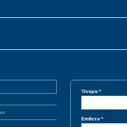
Όνομα *
νων
Επίθετο *