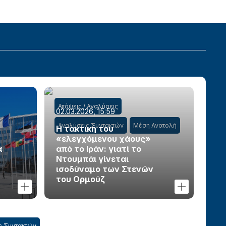
Απόψεις / Αναλύσεις
02.03.2026, 15:59
Αναλύσεις Συντακτών
Μέση Ανατολή
Η τακτική του
«ελεγχόμενου χάους»
α
από το Ιράν: γιατί το
Ντουμπάι γίνεται
ισοδύναμο των Στενών
του Ορμούζ
ς Συντακτών